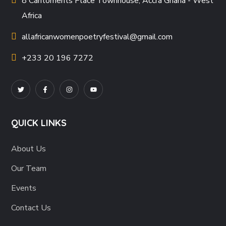
8 Cantoments Place Townhouse, Accra Ghana - West
Africa
allafricanwomenpoetryfestival
@gmail.com
+233 20 196 7272
QUICK LINKS
About Us
Our Team
Events
Contact Us